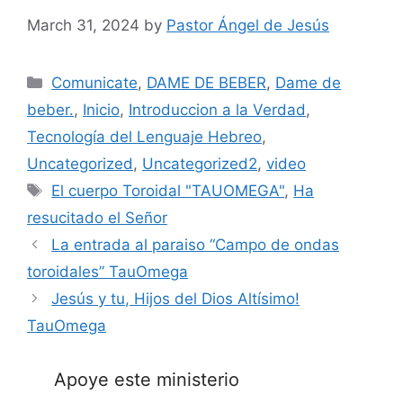
March 31, 2024
by
Pastor Ángel de Jesús
Categories
Comunicate
,
DAME DE BEBER
,
Dame de
beber.
,
Inicio
,
Introduccion a la Verdad
,
Tecnología del Lenguaje Hebreo
,
Uncategorized
,
Uncategorized2
,
video
Tags
El cuerpo Toroidal "TAUOMEGA"
,
Ha
resucitado el Señor
La entrada al paraiso “Campo de ondas
toroidales” TauOmega
Jesús y tu, Hijos del Dios Altísimo!
TauOmega
Apoye este ministerio