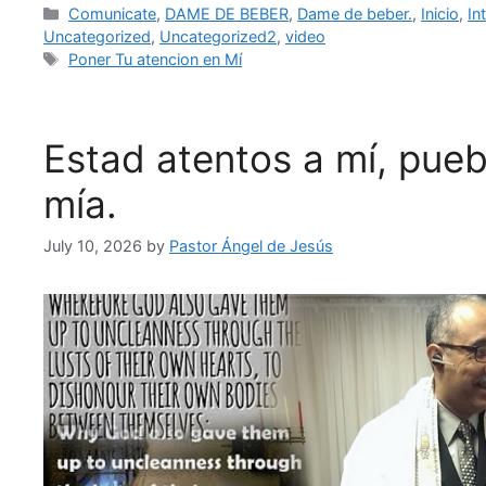
Categories
Comunicate
,
DAME DE BEBER
,
Dame de beber.
,
Inicio
,
In
Uncategorized
,
Uncategorized2
,
video
Tags
Poner Tu atencion en Mí
Estad atentos a mí, pueb
mía.
July 10, 2026
by
Pastor Ángel de Jesús