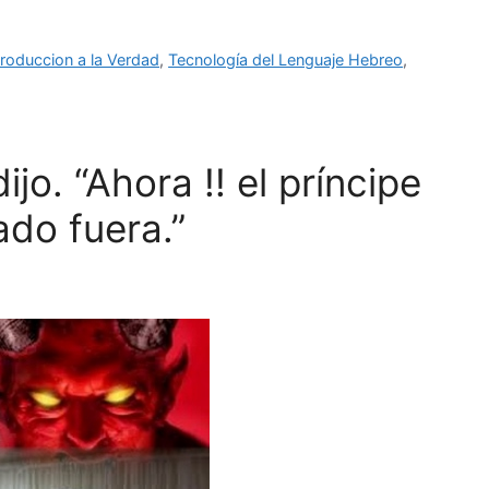
troduccion a la Verdad
,
Tecnología del Lenguaje Hebreo
,
o. “Ahora !! el príncipe
do fuera.”