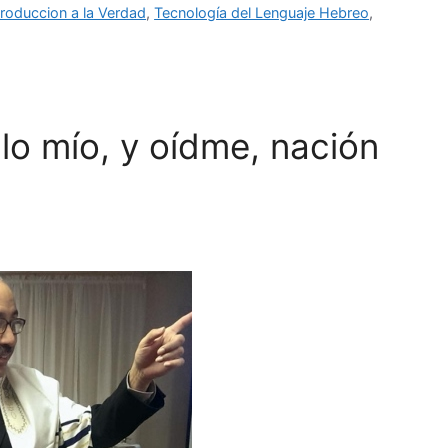
troduccion a la Verdad
,
Tecnología del Lenguaje Hebreo
,
lo mío, y oídme, nación