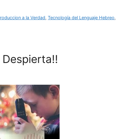
troduccion a la Verdad
,
Tecnología del Lenguaje Hebreo
,
 Despierta!!