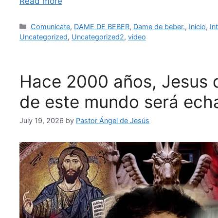
Read more
Categories
Comunicate
,
DAME DE BEBER
,
Dame de beber.
,
Inicio
,
In
Uncategorized
,
Uncategorized2
,
video
Hace 2000 años, Jesus dij
de este mundo será echa
July 19, 2026
by
Pastor Ángel de Jesús