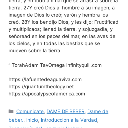
tierra, y en todo animal que se arrastra sobre la
tierra. 27Y creó Dios al hombre a su imagen, a
imagen de Dios lo creó; varón y hembra los
creó. 28Y los bendijo Dios, y les dijo: Fructificad
y multiplicaos; llenad la tierra, y sojuzgadla, y
señoread en los peces del mar, en las aves de
los cielos, y en todas las bestias que se
mueven sobre la tierra.
” TorahAdam TavOmega infinityquill.com
https://lafuentedeaguaviva.com
https://quantumtheology.net
https://apocalypseofamerica.com
Categories
Comunicate
,
DAME DE BEBER
,
Dame de
beber.
,
Inicio
,
Introduccion a la Verdad
,