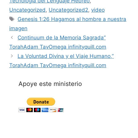
Tecnología del Lenguaje Hebreo
,
Uncategorized
,
Uncategorized2
,
video
Tags
Genesis 1:26 Hagamos al hombre a nuestra
imagen
Continuum de la Memoria Sagrada”
TorahAdam TavOmega infinityquill.com
La Voluntad Divina y el Viaje Humano,”
TorahAdam TavOmega infinityquill.com
Apoye este ministerio