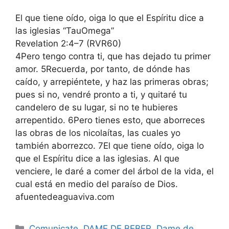
El que tiene oído, oiga lo que el Espíritu dice a
las iglesias “TauOmega”
Revelation 2:4–7 (RVR60)
4Pero tengo contra ti, que has dejado tu primer
amor. 5Recuerda, por tanto, de dónde has
caído, y arrepiéntete, y haz las primeras obras;
pues si no, vendré pronto a ti, y quitaré tu
candelero de su lugar, si no te hubieres
arrepentido. 6Pero tienes esto, que aborreces
las obras de los nicolaítas, las cuales yo
también aborrezco. 7El que tiene oído, oiga lo
que el Espíritu dice a las iglesias. Al que
venciere, le daré a comer del árbol de la vida, el
cual está en medio del paraíso de Dios.
afuentedeaguaviva.com
Categories
Comunicate
,
DAME DE BEBER
,
Dame de