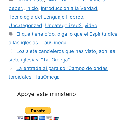
beber.
,
Inicio
,
Introduccion a la Verdad
,
Tecnología del Lenguaje Hebreo
,
Uncategorized
,
Uncategorized2
,
video
Tags
El que tiene oído
,
oiga lo que el Espíritu dice
a las iglesias "TauOmega"
Los siete candeleros que has visto, son las
siete iglesias. “TauOmega”
La entrada al paraiso “Campo de ondas
toroidales” TauOmega
Apoye este ministerio